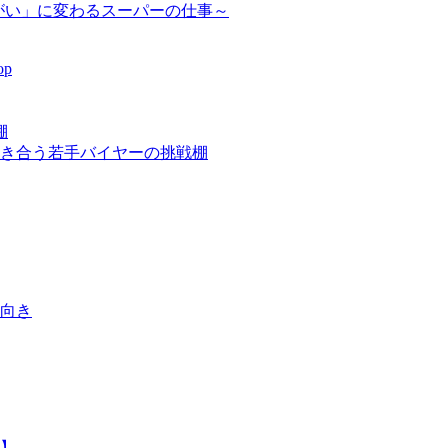
p
棚
向き合う若手バイヤーの挑戦棚
向き
】